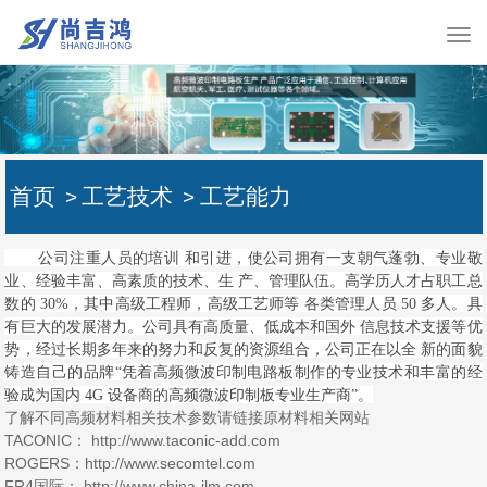
首页
工艺技术
工艺能力
>
>
公司注重人员的培训 和引进，使公司拥有一支朝气蓬勃、专业敬
业、经验丰富、高素质的技术、生 产、管理队伍。高学历人才占职工总
数的 30%，其中高级工程师，高级工艺师等 各类管理人员 50 多人。具
有巨大的发展潜力。公司具有高质量、低成本和国外 信息技术支援等优
势，经过长期多年来的努力和反复的资源组合，公司正在以全 新的面貌
铸造自己的品牌“凭着高频微波印制电路板制作的专业技术和丰富的经
验成为国内 4G 设备商的高频微波印制板专业生产商”。
了解不同高频材料相关技术参数请链接原材料相关网站
TACONIC： http://www.taconic-add.com
ROGERS：http://www.secomtel.com
FR4国际： http://www.china-ilm.com