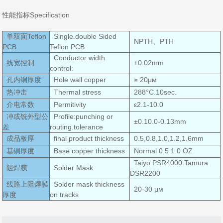
性能指标Specification
单双面Teflon
Single.double Sided
NPTH、PTH
PCB
Teflon PCB
Conductor width
线宽控制
±0.02mm
control:
孔内铜厚度
Hole wall copper
≥ 20μм
热冲击
Thermal stress
288°C.10sec.
介电常数
Permitivity
ε2.1-10.0
冲或铣外型公
Profile:punching or
±0.10.0-0.13mm
差
routing.tolerance
成品板厚
final product thickness
0.5,0.8,1.0,1.2,1.6mm
基铜厚度
Base copper thickness
Normal 0.5 1.0 OZ
Taiyo PSR4000.Tamura
阻焊膜
Solder Mask
DSR2200
线路上阻焊膜
Solder mask thickness
20-30 μм
厚度
on tracks