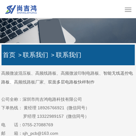
首页
联系我们
联系我们
>
>
高频微波混压板、高频线路板、高频微波印制电路板、
智能无线遥控电
高频线路板厂家、
路板、
双面多层电路板快样制作
公司全称：深圳市尚吉鸿电路科技有限公司
下单热线： 黄经理 18926766921 (
微信同号）
罗经理 13322989157
(
微信同号）
电 话：0755-27088769
邮 箱：sjh_pcb@163.com