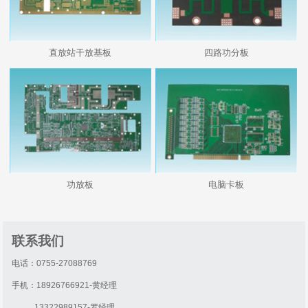
直放站干放基板
四路功分板
功放板
电脑卡板
联系我们
电话：0755-27088769
手机：18926766921-黄经理
13322989157-罗经理