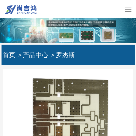
首页
产品中心
罗杰斯
>
>